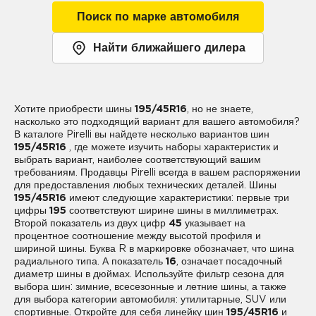
Поиск по марке автомобиля
Найти ближайшего дилера
Хотите приобрести шины
195/45R16
, но не знаете,
насколько это подходящий вариант для вашего автомобиля?
В каталоге Pirelli вы найдете несколько вариантов шин
195/45R16
, где можете изучить наборы характеристик и
выбрать вариант, наиболее соответствующий вашим
требованиям. Продавцы Pirelli всегда в вашем распоряжении
для предоставления любых технических деталей. Шины
195/45R16
имеют следующие характеристики: первые три
цифры
195
соответствуют ширине шины в миллиметрах.
Второй показатель из двух цифр
45
указывает на
процентное соотношение между высотой профиля и
шириной шины. Буква R в маркировке обозначает, что шина
радиального типа. А показатель
16
, означает посадочный
диаметр шины в дюймах. Используйте фильтр сезона для
выбора шин: зимние, всесезонные и летние шины, а также
для выбора категории автомобиля: утилитарные, SUV или
спортивные. Откройте для себя линейку шин
195/45R16
и