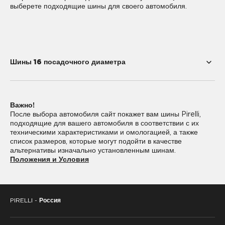
выберете подходящие шины для своего автомобиля.
Шины 16 посадочного диаметра
185/55R16
185/75R16
Важно!
195/45R16
195/55R16
После выбора автомобиля сайт покажет вам шины Pirelli,
подходящие для вашего автомобиля в соответствии с их
195/60R16
205/45R16
техническими характеристиками и омологацией, а также
список размеров, которые могут подойти в качестве
205/50R16
205/55R16
альтернативы изначально установленным шинам.
Положения и Условия
205/60R16
205/65R16
205/80R16
215/45R16
PIRELLI -
Россия
215/55R16
215/60R16