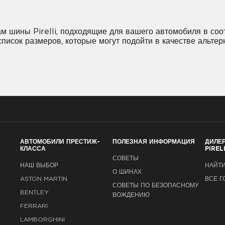
5R22
265/40R22
275/35R22
275/40R2
30R22
295/35R22
295/40R22
315/30R2
м шины Pirelli, подходящие для вашего автомобиля в соот
 список размеров, которые могут подойти в качестве альт
АВТОМОБИЛИ ПРЕСТИЖ-
ПОЛЕЗНАЯ ИНФОРМАЦИЯ
ДИЛЕ
КЛАССА
PIREL
СОВЕТЫ
НАШ ВЫБОР
НАЙТИ
О ШИНАХ
ASTON MARTIN
ВСЕ Г
СОВЕТЫ ПО БЕЗОПАСНОМУ
BENTLEY
ВОЖДЕНИЮ
FERRARI
LAMBORGHINI