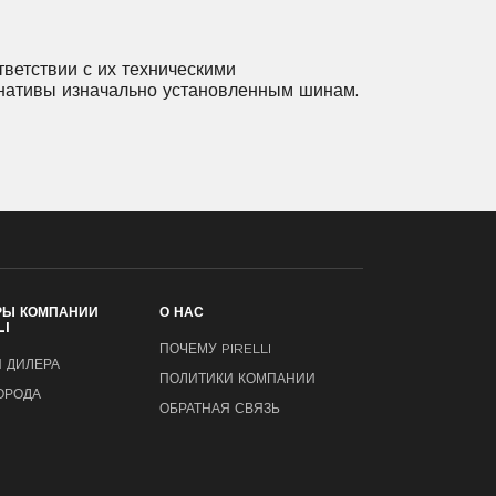
2
285/30R22
285/35R22
2
315/35R22
325/35R22
ветствии с их техническими
ернативы изначально установленным шинам.
РЫ КОМПАНИИ
О НАС
LI
ПОЧЕМУ PIRELLI
 ДИЛЕРА
ПОЛИТИКИ КОМПАНИИ
ОРОДА
ОБРАТНАЯ СВЯЗЬ