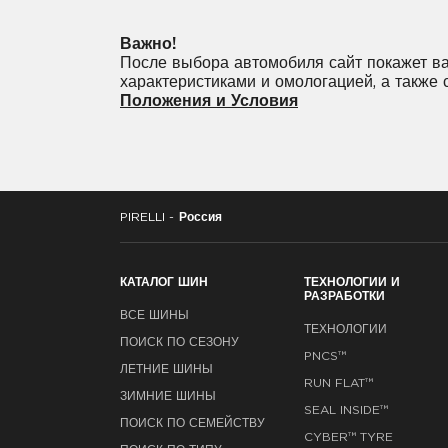
255/30R22
255/40R22
265/3
Важно!
285/40R22
285/45R22
295/
После выбора автомобиля сайт покажет ва
характеристиками и омологацией, а также
325/40R22
325/55R22
Положения и Условия
PIRELLI -
Россия
КАТАЛОГ ШИН
ТЕХНОЛОГИИ И
РАЗРАБОТКИ
ВСЕ ШИНЫ
ТЕХНОЛОГИИ
ПОИСК ПО СЕЗОНУ
PNCS™
ЛЕТНИЕ ШИНЫ
RUN FLAT™
ЗИМНИЕ ШИНЫ
SEAL INSIDE™
ПОИСК ПО СЕМЕЙСТВУ
CYBER™ TYRE